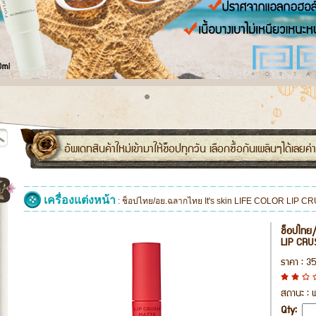
จัดส่งสินค้าทุกวันจันทร์-เสาร์ หยุดจัดส่งวันนักขัตฤกษ์ ตามปฏ
อัพเดทสินค้าใหม่เข้ามาให้ช็อปทุกวัน เลือกซื้อกันเพลินๆได้เลยค่า
เครื่องแต่งหน้า
: ช็อปไทย/อย.ฉลากไทย It's skin LIFE COLOR LIP C
ช็อปไทย/
LIP CRU
ราคา : 3
สถานะ : พ
Qty: