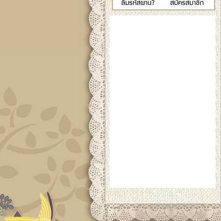
ลืมรหัสผ่าน?
สมัครสมาชิก